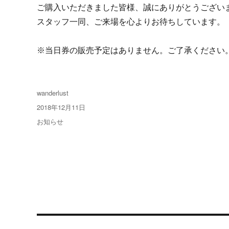
ご購入いただきました皆様、誠にありがとうござい
スタッフ一同、ご来場を心よりお待ちしています。
※当日券の販売予定はありません。ご了承ください
投
wanderlust
稿
投
2018年12月11日
者
稿
カ
お知らせ
日:
テ
ゴ
リ
ー
投