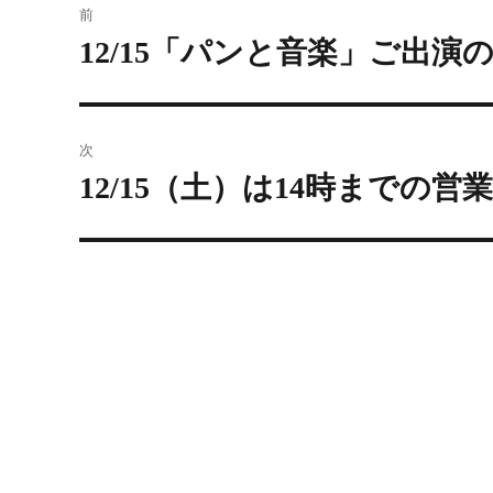
稿
前
ナ
過
12/15「パンと音楽」ご出
ビ
去
ゲ
の
ー
投
次
シ
稿:
次
12/15（土）は14時までの
ョ
の
ン
投
稿: