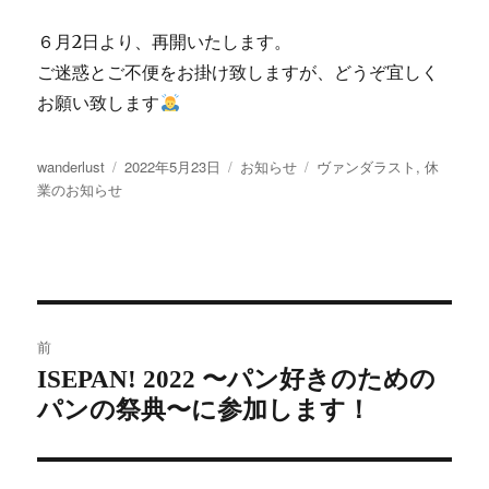
６月2日より、再開いたします。
ご迷惑とご不便をお掛け致しますが、どうぞ宜しく
お願い致します
投
wanderlust
投
2022年5月23日
カ
お知らせ
タ
ヴァンダラスト
,
休
稿
業のお知らせ
稿
テ
グ
者
日:
ゴ
リ
ー
投
稿
前
ナ
ISEPAN! 2022 〜パン好きのための
過
ビ
パンの祭典〜に参加します！
去
ゲ
の
ー
投