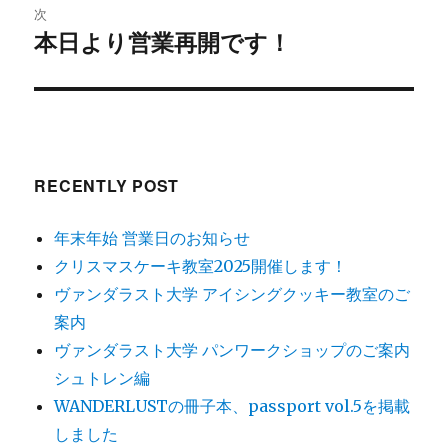
シ
稿:
次
ョ
本日より営業再開です！
次
ン
の
投
稿:
RECENTLY POST
年末年始 営業日のお知らせ
クリスマスケーキ教室2025開催します！
ヴァンダラスト大学 アイシングクッキー教室のご
案内
ヴァンダラスト大学 パンワークショップのご案内
シュトレン編
WANDERLUSTの冊子本、passport vol.5を掲載
しました